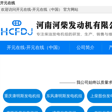
开元在线
欢迎访问开元在线-开元在线（中国） 官方网站
开元在线-开元在线（中国）
公司简介
联系我们
———— 我公司始终以质量
重庆康明斯发电机组
东风康明斯发电机组
上柴股份发