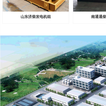
山东济柴发电机组
南通通