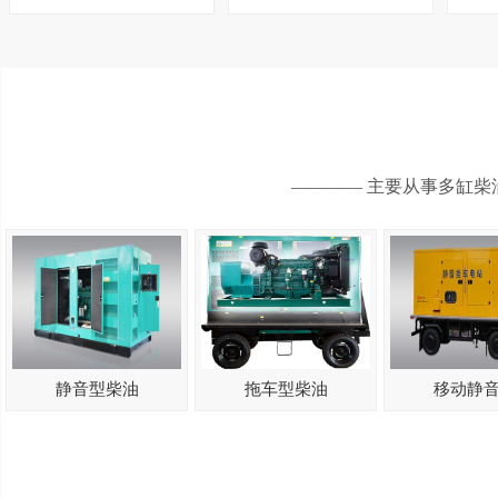
———— 主要从事多缸柴
静音型柴油
拖车型柴油
移动静