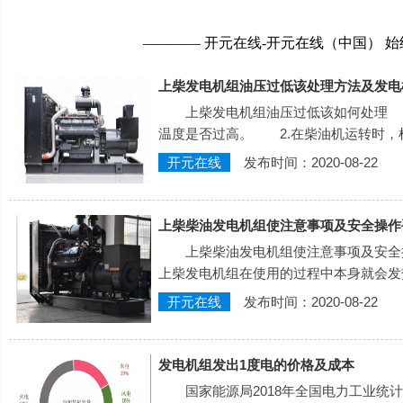
———— 开元在线-开元在线（中国） 
上柴发电机组油压过低该处理方法及发电
上柴发电机组油压过低该如何处理 
温度是否过高。 2.在柴油机运转时，
开元在线
发布时间：2020-08-22
上柴柴油发电机组使注意事项及安全操作
上柴柴油发电机组使注意事项及安全
上柴发电机组在使用的过程中本身就会发
开元在线
发布时间：2020-08-22
发电机组发出1度电的价格及成本
国家能源局2018年全国电力工业统计