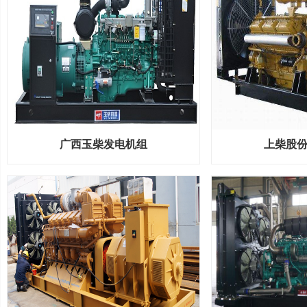
广西玉柴发电机组
上柴股